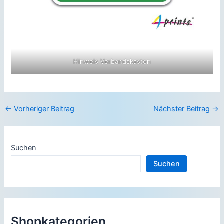
Hinweis Verbandskasten
Beitragsnavigation
←
Vorheriger Beitrag
Nächster Beitrag
→
Suchen
Suchen
Shopkategorien