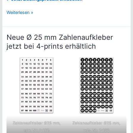
Willkommen
Weiterlesen »
bei
4-
prints
Neue Ø 25 mm Zahlenaufkleber
jetzt bei 4-prints erhältlich
Zahlenaufkleber Ø25 mm,
Zahlenaufkleber Ø25 mm,
s/w, Nr. 1-100
w/s, Nr. 1-100