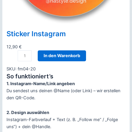
Sticker Instagram
12,90
€
S
In den Warenkorb
t
i
SKU:
fm04-20
c
So funktioniert’s
k
1. Instagram-Name/Link angeben
e
Du sendest uns deinen @Name (oder Link) – wir erstellen
r
den QR-Code.
I
n
2. Design auswählen
s
Instagram-Farbverlauf + Text (z. B. „Follow me“ / „Folge
t
uns“) + dein @Handle.
a