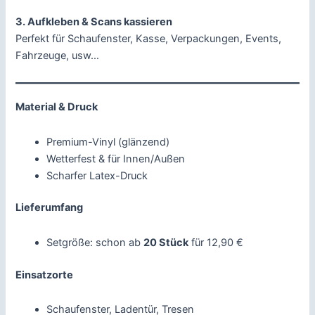
g
3. Aufkleben & Scans kassieren
r
Perfekt für Schaufenster, Kasse, Verpackungen, Events,
a
Fahrzeuge, usw…
m
M
e
Material & Druck
n
g
Premium-Vinyl (glänzend)
e
Wetterfest & für Innen/Außen
Scharfer Latex-Druck
Lieferumfang
Setgröße: schon ab
20 Stück
für 12,90 €
Einsatzorte
Schaufenster, Ladentür, Tresen