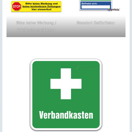
Bitte keine Werbung /
Standort Defibrillator
Briefkastenaufkleber