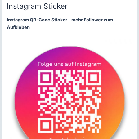
mm
Instagram Sticker
Zahlenaufkleber
jetzt
Instagram QR-Code Sticker – mehr Follower zum
bei
Aufkleben
4-
prints
erhältlich