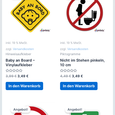
inkl. 19 % MwSt.
inkl. 19 % MwSt.
zzgl.
Versandkosten
zzgl.
Versandkosten
Hinweisaufkleber
Piktogramme
Baby an Board –
Nicht im Stehen pinkeln,
Vinylaufkleber
10 cm
Bewertet
Ursprünglicher
Aktueller
Bewertet
Ursprünglicher
Aktueller
3,99
€
3,49
€
4,49
€
3,49
€
mit
mit
Preis
Preis
Preis
Preis
0
0
war:
ist:
war:
ist:
von
von
In den Warenkorb
In den Warenkorb
5
5
3,99 €
3,49 €.
4,49 €
3,49 €.
Angebot!
Angebot!