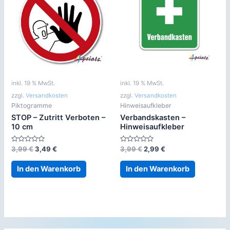
inkl. 19 % MwSt.
inkl. 19 % MwSt.
zzgl.
Versandkosten
zzgl.
Versandkosten
Piktogramme
Hinweisaufkleber
STOP – Zutritt Verboten –
Verbandskasten –
10 cm
Hinweisaufkleber
Bewertet
Ursprünglicher
Aktueller
Bewertet
Ursprünglicher
Aktueller
3,99
€
3,49
€
3,99
€
2,99
€
mit
mit
Preis
Preis
Preis
Preis
0
0
war:
ist:
war:
ist:
von
von
In den Warenkorb
In den Warenkorb
5
5
3,99 €
3,49 €.
3,99 €
2,99 €.