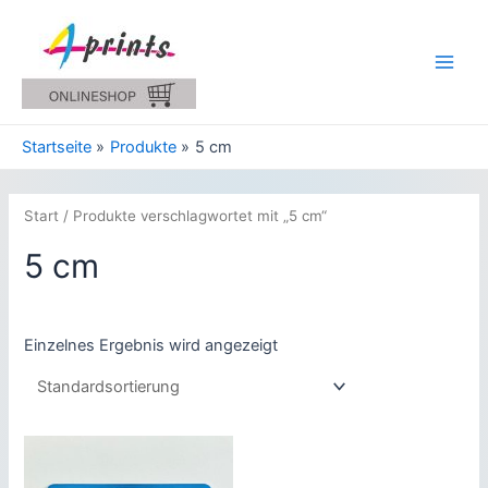
Zum
Inhalt
springen
Main
Men
Startseite
Produkte
5 cm
Start
/ Produkte verschlagwortet mit „5 cm“
5 cm
Einzelnes Ergebnis wird angezeigt