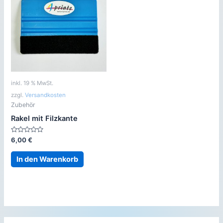
inkl. 19 % MwSt.
zzgl.
Versandkosten
Zubehör
Rakel mit Filzkante
Bewertet
6,00
€
mit
0
von
In den Warenkorb
5