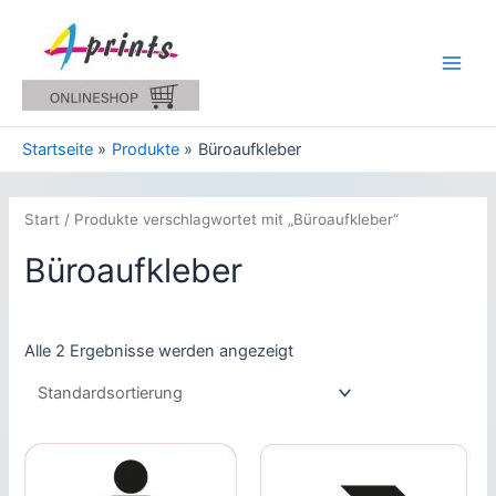
Zum
Inhalt
springen
Main
Men
Startseite
Produkte
Büroaufkleber
Start
/ Produkte verschlagwortet mit „Büroaufkleber“
Büroaufkleber
Alle 2 Ergebnisse werden angezeigt