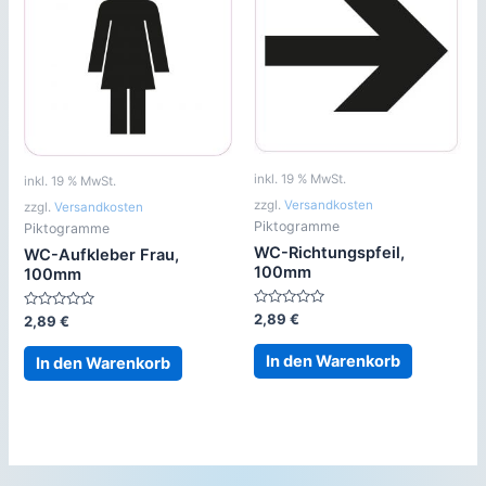
inkl. 19 % MwSt.
inkl. 19 % MwSt.
zzgl.
Versandkosten
zzgl.
Versandkosten
Piktogramme
Piktogramme
WC-Richtungspfeil,
WC-Aufkleber Frau,
100mm
100mm
Bewertet
2,89
€
Bewertet
2,89
€
mit
mit
0
0
von
von
In den Warenkorb
In den Warenkorb
5
5