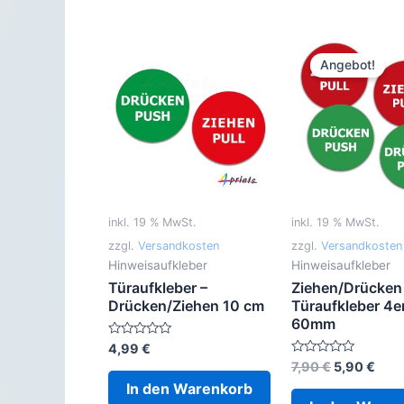
Angebot!
inkl. 19 % MwSt.
inkl. 19 % MwSt.
zzgl.
Versandkosten
zzgl.
Versandkosten
Hinweisaufkleber
Hinweisaufkleber
Türaufkleber –
Ziehen/Drücken
Drücken/Ziehen 10 cm
Türaufkleber 4e
60mm
Bewertet
4,99
€
mit
Ursprüngli
Aktu
Bewertet
7,90
€
5,90
€
0
mit
Preis
Prei
von
In den Warenkorb
0
5
war:
ist:
von