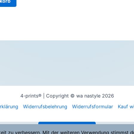
korb
 €.
4-prints® | Copyright © wa nastyle 2026
rklärung
Widerrufsbelehrung
Widerrufsformular
Kauf w
Vertrag widerrufen
keit zu verbessern. Mit der weiteren Verwendung stimmst d