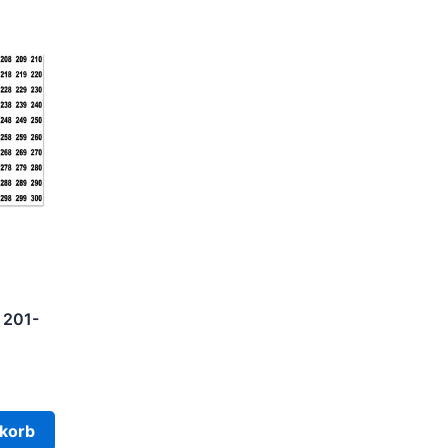
 201-
korb