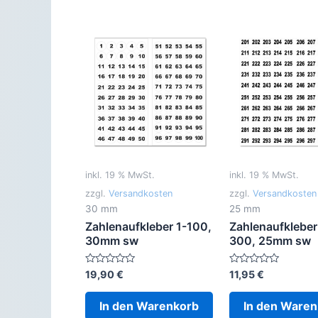
inkl. 19 % MwSt.
inkl. 19 % MwSt.
zzgl.
Versandkosten
zzgl.
Versandkosten
30 mm
25 mm
Zahlenaufkleber 1-100,
Zahlenaufkleber
30mm sw
300, 25mm sw
Bewertet
Bewertet
19,90
€
11,95
€
mit
mit
0
0
von
von
In den Warenkorb
In den Waren
5
5