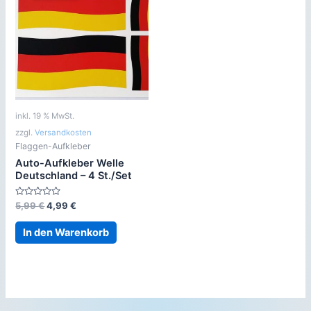
inkl. 19 % MwSt.
zzgl.
Versandkosten
Flaggen-Aufkleber
Auto-Aufkleber Welle
Deutschland – 4 St./Set
Bewertet
Ursprünglicher
Aktueller
5,99
€
4,99
€
mit
Preis
Preis
0
war:
ist:
von
In den Warenkorb
5
5,99 €
4,99 €.