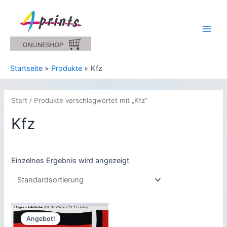
Zum
Inhalt
springen
Main
Men
Startseite
Produkte
Kfz
Start
/ Produkte verschlagwortet mit „Kfz“
Kfz
Einzelnes Ergebnis wird angezeigt
Angebot!