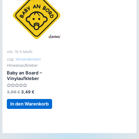
inkl. 19 % MwSt.
zzgl.
Versandkosten
Hinweisaufkleber
Baby an Board –
Vinylaufkleber
Bewertet
Ursprünglicher
Aktueller
3,99
€
3,49
€
mit
Preis
Preis
0
war:
ist:
von
In den Warenkorb
5
3,99 €
3,49 €.