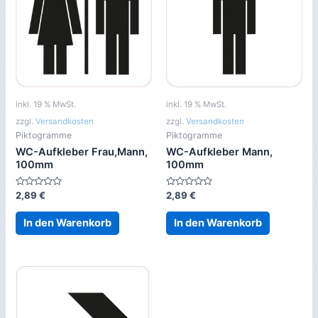
inkl. 19 % MwSt.
inkl. 19 % MwSt.
zzgl.
Versandkosten
zzgl.
Versandkosten
Piktogramme
Piktogramme
WC-Aufkleber Frau,Mann,
WC-Aufkleber Mann,
100mm
100mm
Bewertet
Bewertet
2,89
€
2,89
€
mit
mit
0
0
von
von
In den Warenkorb
In den Warenkorb
5
5