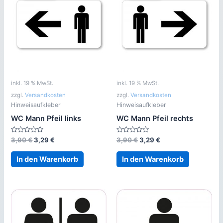
inkl. 19 % MwSt.
inkl. 19 % MwSt.
zzgl.
Versandkosten
zzgl.
Versandkosten
Hinweisaufkleber
Hinweisaufkleber
WC Mann Pfeil links
WC Mann Pfeil rechts
Bewertet
Ursprünglicher
Aktueller
Bewertet
Ursprünglicher
Aktueller
3,90
€
3,29
€
3,90
€
3,29
€
mit
mit
Preis
Preis
Preis
Preis
0
0
war:
ist:
war:
ist:
von
von
In den Warenkorb
In den Warenkorb
5
5
3,90 €
3,29 €.
3,90 €
3,29 €.