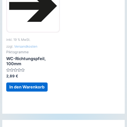
inkl. 19 % MwSt.
zzgl.
Versandkosten
Piktogramme
WC-Richtungspfeil,
100mm
Bewertet
2,89
€
mit
0
von
In den Warenkorb
5