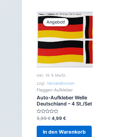
Angebot!
inkl. 19 % MwSt.
zzgl.
Versandkosten
Flaggen-Aufkleber
Auto-Aufkleber Welle
Deutschland – 4 St./Set
Ursprünglicher
Aktueller
Bewertet
5,99
€
4,99
€
mit
Preis
Preis
0
war:
ist:
von
In den Warenkorb
5
5,99 €
4,99 €.