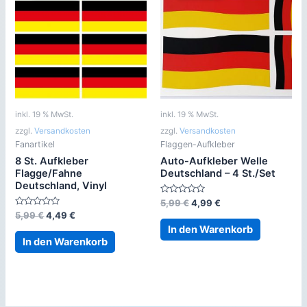
inkl. 19 % MwSt.
inkl. 19 % MwSt.
zzgl.
Versandkosten
zzgl.
Versandkosten
Fanartikel
Flaggen-Aufkleber
8 St. Aufkleber
Auto-Aufkleber Welle
Flagge/Fahne
Deutschland – 4 St./Set
Deutschland, Vinyl
Bewertet
Ursprünglicher
Aktueller
5,99
€
4,99
€
mit
Preis
Preis
Bewertet
Ursprünglicher
Aktueller
5,99
€
4,49
€
0
mit
war:
ist:
Preis
Preis
von
In den Warenkorb
0
5
5,99 €
4,99 €.
war:
ist:
von
In den Warenkorb
5
5,99 €
4,49 €.