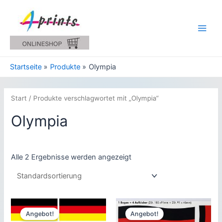
Zum
Inhalt
springen
Main
Men
Startseite
Produkte
Olympia
Start
/ Produkte verschlagwortet mit „Olympia“
Olympia
Alle 2 Ergebnisse werden angezeigt
Angebot!
Angebot!