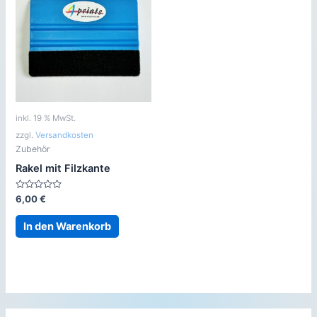
inkl. 19 % MwSt.
zzgl.
Versandkosten
Zubehör
Rakel mit Filzkante
Bewertet
6,00
€
mit
0
von
In den Warenkorb
5