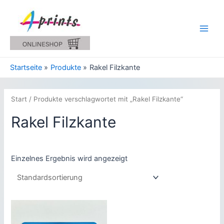
Zum
Inhalt
springen
Main
Men
Startseite
Produkte
Rakel Filzkante
Start
/ Produkte verschlagwortet mit „Rakel Filzkante“
Rakel Filzkante
Einzelnes Ergebnis wird angezeigt