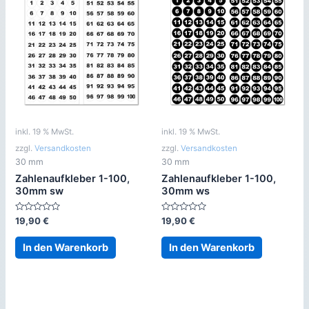
inkl. 19 % MwSt.
inkl. 19 % MwSt.
zzgl.
Versandkosten
zzgl.
Versandkosten
30 mm
30 mm
Zahlenaufkleber 1-100,
Zahlenaufkleber 1-100,
30mm sw
30mm ws
Bewertet
Bewertet
19,90
€
19,90
€
mit
mit
0
0
von
von
In den Warenkorb
In den Warenkorb
5
5