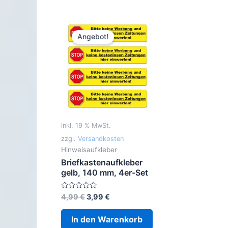
Angebot!
inkl. 19 % MwSt.
zzgl.
Versandkosten
Hinweisaufkleber
Briefkastenaufkleber
gelb, 140 mm, 4er-Set
Ursprünglicher
Aktueller
Bewertet
4,99
€
3,99
€
mit
Preis
Preis
0
war:
ist:
von
In den Warenkorb
5
4,99 €
3,99 €.