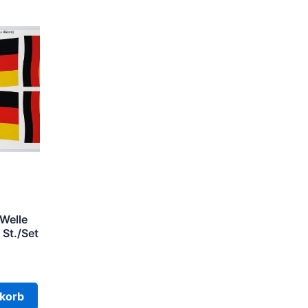
Welle
 St./Set
cher
eller
s
korb
 €.