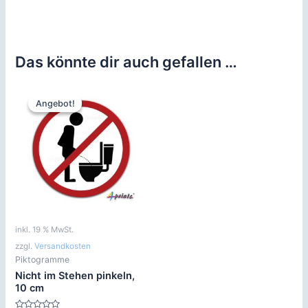
Das könnte dir auch gefallen …
Angebot!
Angebot!
inkl. 19 % MwSt.
zzgl.
Versandkosten
Piktogramme
Nicht im Stehen pinkeln,
10 cm