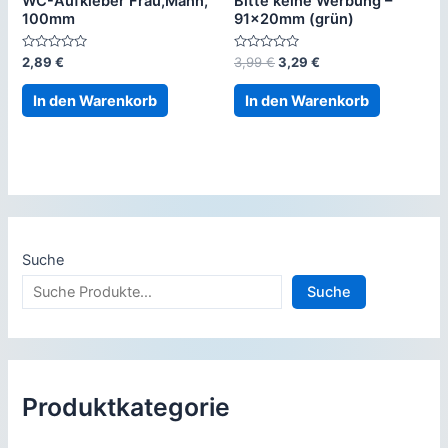
WC-Aufkleber Frau,Mann,
Bitte keine Werbung –
100mm
91x20mm (grün)
Bewertet
Bewertet
Ursprünglicher
Aktueller
2,89
€
3,99
€
3,29
€
mit
mit
Preis
Preis
0
0
war:
ist:
von
von
In den Warenkorb
In den Warenkorb
5
5
3,99 €
3,29 €.
Suche
Suche
Produktkategorie