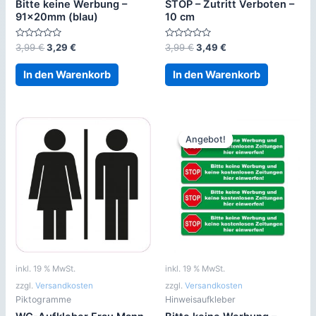
Bitte keine Werbung –
STOP – Zutritt Verboten –
91x20mm (blau)
10 cm
Bewertet
Ursprünglicher
Aktueller
Bewertet
Ursprünglicher
Aktueller
3,99
€
3,29
€
3,99
€
3,49
€
mit
mit
Preis
Preis
Preis
Preis
0
0
war:
ist:
war:
ist:
von
von
In den Warenkorb
In den Warenkorb
5
5
3,99 €
3,29 €.
3,99 €
3,49 €.
Angebot!
Angebot!
inkl. 19 % MwSt.
inkl. 19 % MwSt.
zzgl.
Versandkosten
zzgl.
Versandkosten
Piktogramme
Hinweisaufkleber