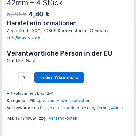
42mm – 4 Stück
Ursprünglicher
Aktueller
5,99
€
4,80
€
Preis
Preis
Herstellerinformationen
war:
ist:
Zeppelinstr. 30/1, 70806 Kornwestheim, Germany
5,99 €
4,80 €.
info@nastyle.de
Verantwortliche Person in der EU
Matthias Nast
Bitte
In den Warenkorb
nicht
im
Artikelnummer:
bnp42-4
Stehen
Kategorien:
Piktogramme
,
Hinweisaufkleber
pinkeln
Schlagwörter:
no Piss
,
nicht im stehen pinkeln
,
Verbot
,
42mm
-
inkl. 19 % MwSt.
zzgl.
Versandkosten
42mm
-
4