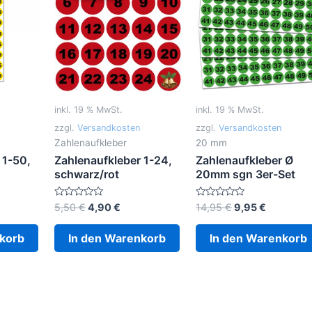
inkl. 19 % MwSt.
inkl. 19 % MwSt.
zzgl.
Versandkosten
zzgl.
Versandkosten
Zahlenaufkleber
20 mm
 1-50,
Zahlenaufkleber 1-24,
Zahlenaufkleber Ø
schwarz/rot
20mm sgn 3er-Set
Ursprünglicher
Aktueller
Ursprünglicher
Aktueller
Bewertet
Bewertet
5,50
€
4,90
€
14,95
€
9,95
€
mit
mit
Preis
Preis
Preis
Preis
0
0
war:
ist:
war:
ist:
von
von
korb
In den Warenkorb
In den Warenkorb
5
5
5,50 €
4,90 €.
14,95 €
9,95 €.