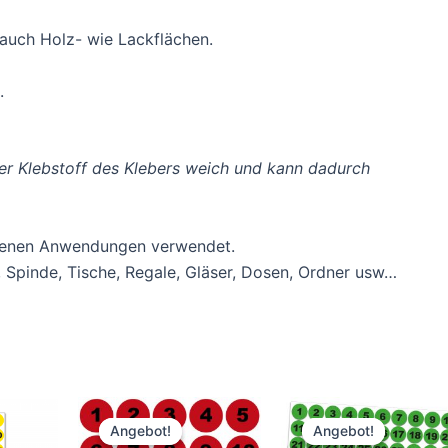
d auch Holz- wie Lackflächen.
.
er Klebstoff des Klebers weich und kann dadurch
edenen Anwendungen verwendet.
e, Spinde, Tische, Regale, Gläser, Dosen, Ordner usw…
Angebot!
Angebot!
Angebot!
Angebot!