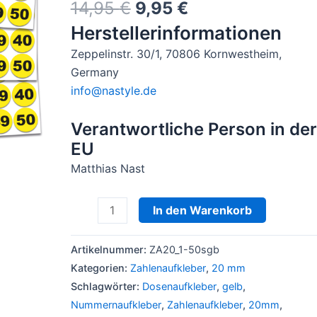
Ursprünglicher
Aktueller
14,95
€
9,95
€
Preis
Preis
Herstellerinformationen
war:
ist:
Zeppelinstr. 30/1, 70806 Kornwestheim,
14,95 €
9,95 €.
Germany
info@nastyle.de
Verantwortliche Person in der
EU
Matthias Nast
Zahlenaufkleber
In den Warenkorb
Ø
20mm
Artikelnummer:
ZA20_1-50sgb
sgb
Kategorien:
Zahlenaufkleber
,
20 mm
3er-
Schlagwörter:
Dosenaufkleber
,
gelb
,
Set
Nummernaufkleber
,
Zahlenaufkleber
,
20mm
,
Menge