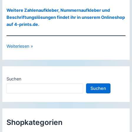
Weitere Zahlenaufkleber, Nummernaufkleber und
Beschriftungslösungen findet ihr in unserem Onlineshop
auf 4-prints.de.
Neue
Weiterlesen »
Ø
25
mm
Zahlenaufkleber
Suchen
jetzt
Suchen
bei
4-
prints
erhältlich
Shopkategorien