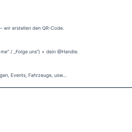
a
g
r
a
– wir erstellen den QR-Code.
m
M
e
 me“ / „Folge uns“) + dein @Handle.
n
g
e
ngen, Events, Fahrzeuge, usw…