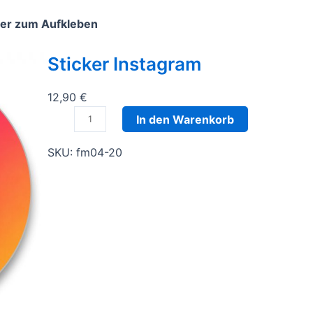
wer zum Aufkleben
Sticker Instagram
12,90
€
S
In den Warenkorb
t
i
SKU:
fm04-20
c
k
e
r
I
n
s
t