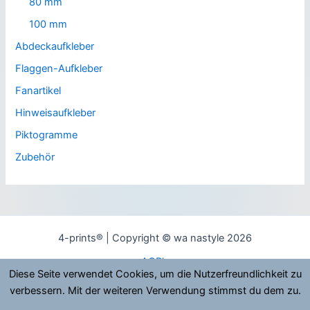
80 mm
100 mm
Abdeckaufkleber
Flaggen-Aufkleber
Fanartikel
Hinweisaufkleber
Piktogramme
Zubehör
4-prints® | Copyright © wa nastyle 2026
AGB’s
Diese Seite verwendet Cookies, um die Nutzerfreundlichkeit zu
Datenschutzerklärung
verbessern. Mit der weiteren Verwendung stimmst du dem zu.
Widerrufsbelehrung