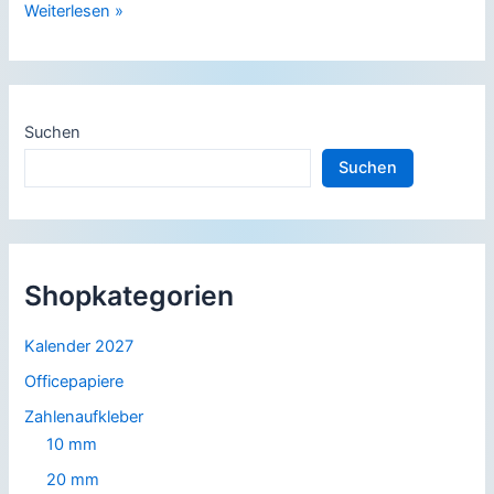
Eine
Weiterlesen »
starke
Marke
setzt
sich
Suchen
durch
Suchen
Shopkategorien
Kalender 2027
Officepapiere
Zahlenaufkleber
10 mm
20 mm