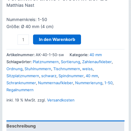
Matthias Nast
Nummernkreis: 1-50
Größe: Ø 40 mm (4 cm)
Zahlenaufkleber
In den Warenkorb
1-
50,
Artikelnummer:
AK-40-1-50-sw
Kategorie:
40 mm
40mm
Schlagwörter:
Platznummern
,
Sortierung
,
Zahlenaufkleber
,
sw
Ordnung
,
Stuhlnummern
,
Tischnummern
,
weiss
,
Menge
Sitzplatznummern
,
schwarz
,
Spindnummer
,
40 mm
,
Schranknummer
,
Nummernaufkleber
,
Nummerierung
,
1-50
,
Regalnummern
inkl. 19 % MwSt.
zzgl.
Versandkosten
Beschreibung