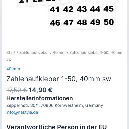
Start
/
Zahlenaufkleber
/
40 mm
/ Zahlenaufkleber 1-50, 40mm
sw
40 mm
Zahlenaufkleber 1-50, 40mm sw
Ursprünglicher
Aktueller
17,50
€
14,90
€
Preis
Preis
Herstellerinformationen
war:
ist:
Zeppelinstr. 30/1, 70806 Kornwestheim, Germany
17,50 €
14,90 €.
info@nastyle.de
Verantwortliche Person in der EU