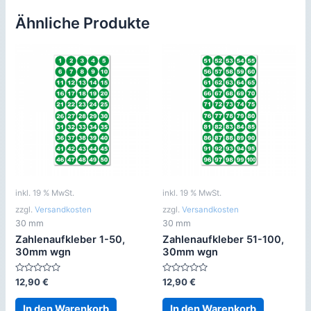
Ähnliche Produkte
inkl. 19 % MwSt.
inkl. 19 % MwSt.
zzgl.
Versandkosten
zzgl.
Versandkosten
30 mm
30 mm
Zahlenaufkleber 1-50,
Zahlenaufkleber 51-100,
30mm wgn
30mm wgn
Bewertet
Bewertet
12,90
€
12,90
€
mit
mit
0
0
von
von
In den Warenkorb
In den Warenkorb