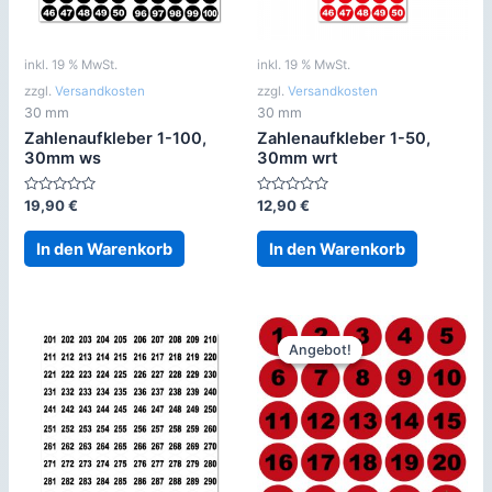
inkl. 19 % MwSt.
inkl. 19 % MwSt.
zzgl.
Versandkosten
zzgl.
Versandkosten
30 mm
30 mm
Zahlenaufkleber 1-100,
Zahlenaufkleber 1-50,
30mm ws
30mm wrt
Bewertet
Bewertet
19,90
€
12,90
€
mit
mit
0
0
von
von
In den Warenkorb
In den Warenkorb
5
5
Angebot!
Angebot!