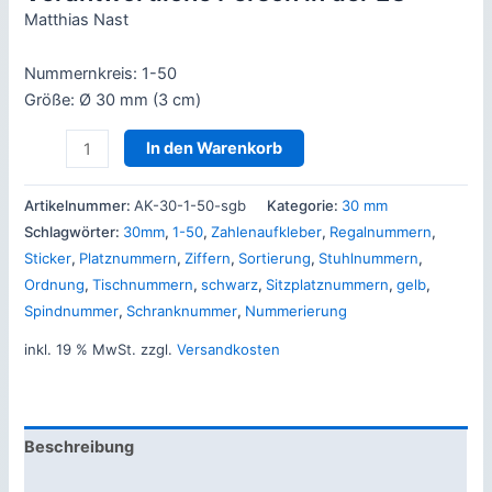
Matthias Nast
Nummernkreis: 1-50
Größe: Ø 30 mm (3 cm)
Zahlenaufkleber
In den Warenkorb
1-
50,
Artikelnummer:
AK-30-1-50-sgb
Kategorie:
30 mm
30mm
Schlagwörter:
30mm
,
1-50
,
Zahlenaufkleber
,
Regalnummern
,
sgb
Sticker
,
Platznummern
,
Ziffern
,
Sortierung
,
Stuhlnummern
,
Menge
Ordnung
,
Tischnummern
,
schwarz
,
Sitzplatznummern
,
gelb
,
Spindnummer
,
Schranknummer
,
Nummerierung
inkl. 19 % MwSt.
zzgl.
Versandkosten
Beschreibung
Produktsicherheit