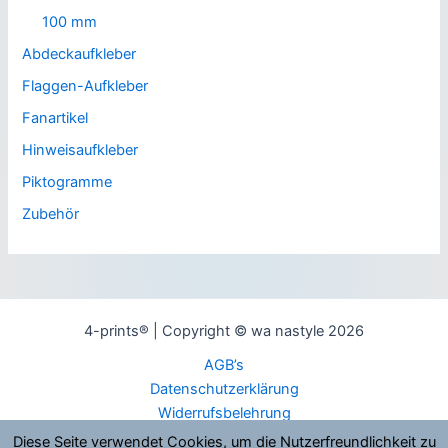
100 mm
Abdeckaufkleber
Flaggen-Aufkleber
Fanartikel
Hinweisaufkleber
Piktogramme
Zubehör
4-prints® | Copyright © wa nastyle 2026
AGB’s
Datenschutzerklärung
Widerrufsbelehrung
Widerrufsformular
Diese Seite verwendet Cookies, um die Nutzerfreundlichkeit zu