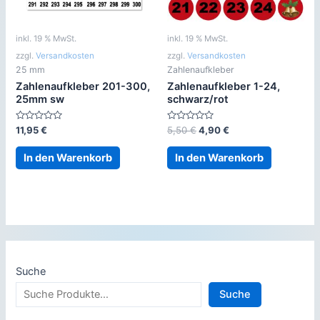
inkl. 19 % MwSt.
inkl. 19 % MwSt.
zzgl.
Versandkosten
zzgl.
Versandkosten
25 mm
Zahlenaufkleber
Zahlenaufkleber 201-300,
Zahlenaufkleber 1-24,
25mm sw
schwarz/rot
Bewertet
Bewertet
Ursprünglicher
Aktueller
11,95
€
5,50
€
4,90
€
mit
mit
Preis
Preis
0
0
war:
ist:
von
von
In den Warenkorb
In den Warenkorb
5
5
5,50 €
4,90 €.
Suche
Suche