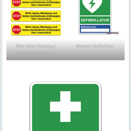
Bitte keine Werbung /
Standort Defibrillator
Briefkastenaufkleber